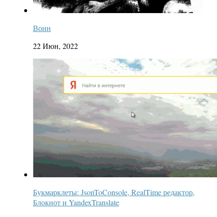
Воин
22 Июн, 2022
Букмарклеты: JsonToConsole, RealTime редактор,
Блокнот и YandexTranslate