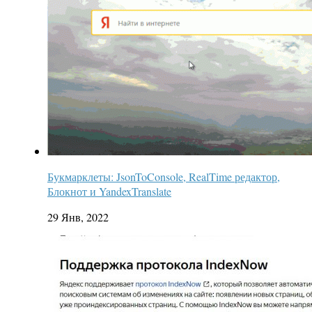
Букмарклеты: JsonToConsole, RealTime редактор,
Блокнот и YandexTranslate
29 Янв, 2022