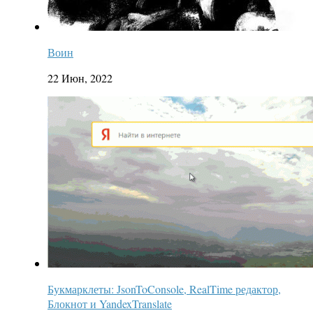
Воин
22 Июн, 2022
Букмарклеты: JsonToConsole, RealTime редактор,
Блокнот и YandexTranslate