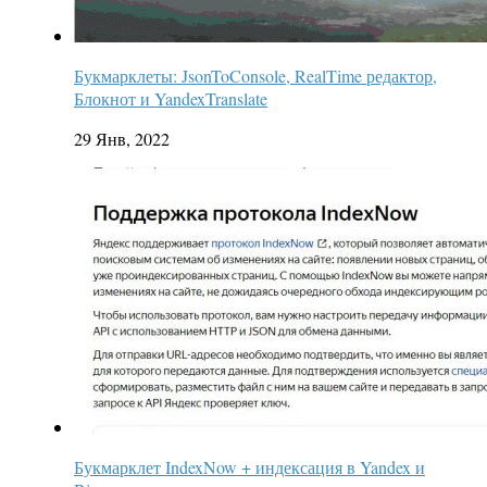
Букмарклеты: JsonToConsole, RealTime редактор,
Блокнот и YandexTranslate
29 Янв, 2022
Букмарклет IndexNow + индексация в Yandex и