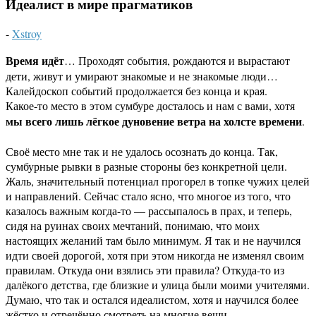
Идеалист в мире прагматиков
-
Xstroy
Время идёт
… Проходят события, рождаются и вырастают
дети, живут и умирают знакомые и не знакомые люди…
Калейдоскоп событий продолжается без конца и края.
Какое-то место в этом сумбуре досталось и нам с вами, хотя
мы всего лишь лёгкое дуновение ветра на холсте времени
.
Своё место мне так и не удалось осознать до конца. Так,
сумбурные рывки в разные стороны без конкретной цели.
Жаль, значительный потенциал прогорел в топке чужих целей
и направлений. Сейчас стало ясно, что многое из того, что
казалось важным когда-то — рассыпалось в прах, и теперь,
сидя на руинах своих мечтаний, понимаю, что моих
настоящих желаний там было минимум. Я так и не научился
идти своей дорогой, хотя при этом никогда не изменял своим
правилам. Откуда они взялись эти правила? Откуда-то из
далёкого детства, где близкие и улица были моими учителями.
Думаю, что так и остался идеалистом, хотя и научился более
жёстко и отречённо смотреть на многие вещи.