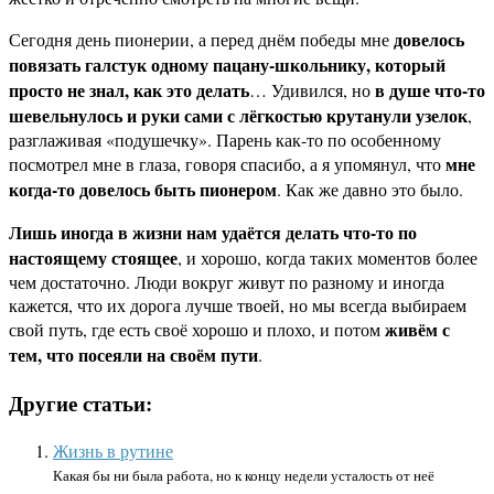
довелось
Сегодня день пионерии, а перед днём победы мне
повязать галстук одному пацану-школьнику, который
просто не знал, как это делать
в душе что-то
… Удивился, но
шевельнулось и руки сами с лёгкостью крутанули узелок
,
разглаживая «подушечку». Парень как-то по особенному
мне
посмотрел мне в глаза, говоря спасибо, а я упомянул, что
когда-то довелось быть пионером
. Как же давно это было.
Лишь иногда в жизни нам удаётся делать что-то по
настоящему стоящее
, и хорошо, когда таких моментов более
чем достаточно. Люди вокруг живут по разному и иногда
кажется, что их дорога лучше твоей, но мы всегда выбираем
живём с
свой путь, где есть своё хорошо и плохо, и потом
тем, что посеяли на своём пути
.
Другие статьи:
Жизнь в рутине
Какая бы ни была работа, но к концу недели усталость от неё