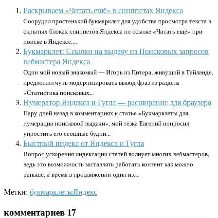
Раскрываем «Читать ещё» в сниппетах Яндекса
Соорудил простенький букмарклет для удобства просмотра текста в
скрытых блоках сниппетов Яндекса по ссылке «Читать ещё» при
поиске в Яндексе....
Букмарклет: Ссылки на выдачу из Поисковых запросов
вебмастера Яндекса
Один мой новый знакомый — Игорь из Питера, живущий в Тайланде,
предложил чуть модернизировать вывод фраз из раздела
«Статистика поисковых...
Нумератор Яндекса и Гугла — расширение для браузера
Пару дней назад в комментариях к статье «Букмарклеты для
нумерации поисковой выдачи», мой тёзка Евгений попросил
упростить его сеошные будни...
Быстрый индекс от Яндекса и Гугла
Вопрос ускорения индексации статей волнует многих вебмастеров,
ведь это возможность заставлять работать контент как можно
раньше, а время в продвижении один из...
Метки:
букмарклеты
Яндекс
комментариев 17