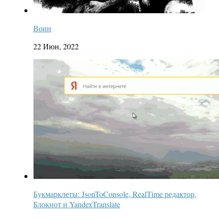
Воин
22 Июн, 2022
Букмарклеты: JsonToConsole, RealTime редактор,
Блокнот и YandexTranslate