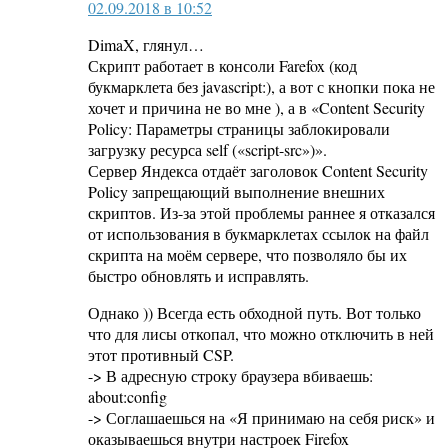
02.09.2018 в 10:52
DimaX, глянул…
Скрипт работает в консоли Farefox (код
букмарклета без javascript:), а вот с кнопки пока не
хочет и причина не во мне ), а в «Content Security
Policy: Параметры страницы заблокировали
загрузку ресурса self («script-src»)».
Сервер Яндекса отдаёт заголовок Content Security
Policy запрещающий выполнение внешних
скриптов. Из-за этой проблемы раннее я отказался
от использования в букмарклетах ссылок на файл
скрипта на моём сервере, что позволяло бы их
быстро обновлять и исправлять.
Однако )) Всегда есть обходной путь. Вот только
что для лисы откопал, что можно отключить в ней
этот противный CSP.
-> В адресную строку браузера вбиваешь:
about:config
-> Соглашаешься на «Я принимаю на себя риск» и
оказываешься внутри настроек Firefox