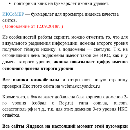
повторный клик на букмарклет иконки удаляет.
ИКСоМЕР
— букмарклет для просмотра индекса качества
сайтов.
( Обновление от 12.09.2018г. )
Из особенностей работы скрипта можно отметить то, что для
визуального разделения информации, домены второго уровня
получают тёмную иконку, а поддомены — светлую. Т.к. на
сегодняшний день поддомены имеют такой же ИКС, как и у
иконка показывает цифру именно
домена второго уровня,
основного домена второго уровня
.
Все иконки кликабельны
и открывают новую страницу
проверки Икс этого сайта на webmaster.yandex.ru
Кроме того, в букмарклет добавлена база корневых доменов 2-
го уровня (собрал с Reg.ru) типа com.ua, ru.com,
севастополь.рф и т.д., т.к. для этих доменов 3-го уровня ИКС
отдаётся.
Все сайты Яндекса на настоящий момент этой пузомерки