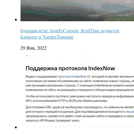
Букмарклеты: JsonToConsole, RealTime редактор,
Блокнот и YandexTranslate
29 Янв, 2022