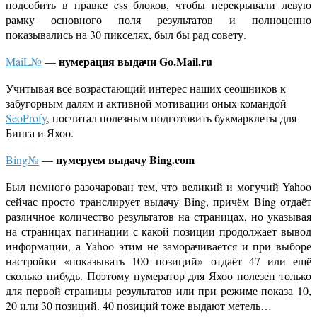
подсобить в правке css блоков, чтобы перекрывали левую
рамку основного поля результатов и полноценно
показывались на 30 пикселях, был бы рад совету.
нумерация выдачи Go.Mail.ru
MaiL№
—
Учитывая всё возрастающий интерес наших сеошников к
забугорным далям и активной мотивации оных командой
SeoProfy
, посчитал полезным подготовить букмарклеты для
Бинга и Яхоо.
нумеруем выдачу Bing.com
Bing№
—
Был немного разочарован тем, что великий и могучий Yahoo
сейчас просто транслирует выдачу Bing, причём Bing отдаёт
различное количество результатов на страницах, но указывая
на страницах пагинации с какой позиции продолжает вывод
информации, а Yahoo этим не заморачивается и при выборе
настройки «показывать 100 позиций» отдаёт 47 или ещё
сколько нибудь. Поэтому нумератор для Яхоо полезен только
для первой страницы результатов или при режиме показа 10,
20 или 30 позиций. 40 позиций тоже выдают метель…