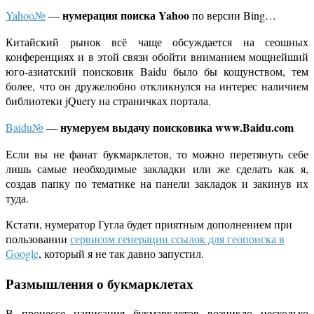
нумерация поиска Yahoo
Yahoo№
—
по версии Bing…
Китайский рынок всё чаще обсуждается на сеошных
конференциях и в этой связи обойти вниманием мощнейший
юго-азиатский поисковик Baidu было бы кощунством, тем
более, что он дружелюбно откликнулся на интерес наличием
библиотеки jQuery на страничках портала.
нумеруем выдачу поисковика www.Baidu.com
Baidu№
—
Если вы не фанат букмарклетов, то можно перетянуть себе
лишь самые необходимые закладки или же сделать как я,
создав папку по тематике на панели закладок и закинув их
туда.
Кстати, нумератор Гугла будет приятным дополнением при
пользовании
сервисом генерации ссылок для геопоиска в
Google
, который я не так давно запустил.
Размышления о букмарклетах
В процессе написания букмарклетов возникло несколько