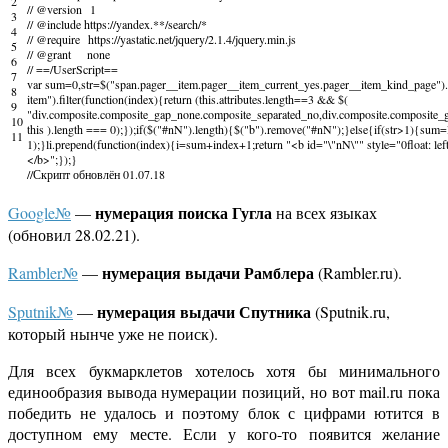
2
// @version 1
3
// @include https://yandex.**/search/*
4
// @require https://yastatic.net/jquery/2.1.4/jquery.min.js
5
// @grant none
6
// ==/UserScript==
7
var
sum
=
0
,
str
=
$
(
"span.pager__item.pager__item_current_yes.pager__item_kind_page"
)
.
8
item"
)
.
filter
(
function
(
index
)
{
return
(
this
.
attributes
.
length
==
3
&&
$
(
9
"div.composite.composite_gap_none.composite_separated_no,div.composite.composite_
10
this
)
.
length
===
0
)
;
}
)
;
if
(
$
(
"#nN"
)
.
length
)
{
$
(
"b"
)
.
remove
(
"#nN"
)
;
}
else
{
if
(
str
>
1
)
{
sum
=
11
1
)
;
}
li
.
prepend
(
function
(
index
)
{
i
=
sum
+
index
+
1
;
return
"<b id="
\
"nN\""
style
=
"0float: le
<
/
b
>
"
;
}
)
;
}
//Скрипт обновлён 01.07.18
нумерация поиска Гугла
Google№
—
на всех языках
(обновил 28.02.21).
нумерация выдачи Рамблера
Rambler№
—
(Rambler.ru).
нумерация выдачи Спутника
Sputnik№
—
(Sputnik.ru,
который нынче уже не поиск).
Для всех букмарклетов хотелось хотя бы минимального
единообразия вывода нумерации позиций, но вот mail.ru пока
победить не удалось и поэтому блок с цифрами ютится в
доступном ему месте. Если у кого-то появится желание