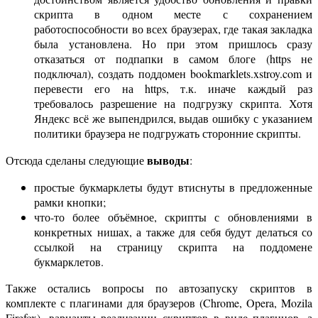
скрипта в одном месте с сохранением
работоспособности во всех браузерах, где такая закладка
была установлена. Но при этом пришлось сразу
отказаться от подпапки в самом блоге (https не
подключал), создать поддомен bookmarklеts.xstroy.com и
перевести его на https, т.к. иначе каждый раз
требовалось разрешение на подгрузку скрипта. Хотя
Яндекс всё же выпендрился, выдав ошибку с указанием
политики браузера не подгружать сторонние скрипты.
выводы
Отсюда сделаны следующие
:
простые букмарклеты будут втиснуты в предложенные
рамки кнопки;
что-то более объёмное, скрипты с обновлениями в
конкретных нишах, а также для себя будут делаться со
ссылкой на страницу скрипта на поддомене
букмарклетов.
Также остались вопросы по автозапуску скриптов в
комплекте с плагинами для браузеров (Chrome, Opera, Mozila
Firefox), варианты реализации скриптов в виде плагинов, а