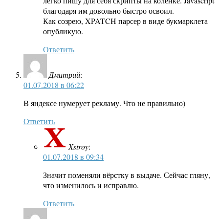
легко пишу для себя скрипты на коленке. Javascript
благодаря им довольно быстро освоил.
Как созрею, XPATCH парсер в виде букмарклета
опубликую.
Ответить
Дмитрий
:
01.07.2018 в 06:22
В яндексе нумерует рекламу. Что не правильно)
Ответить
Xstroy
:
01.07.2018 в 09:34
Значит поменяли вёрстку в выдаче. Сейчас гляну,
что изменилось и исправлю.
Ответить