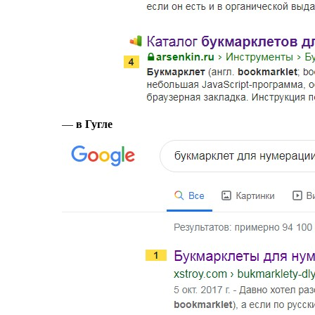
в Гугле
—