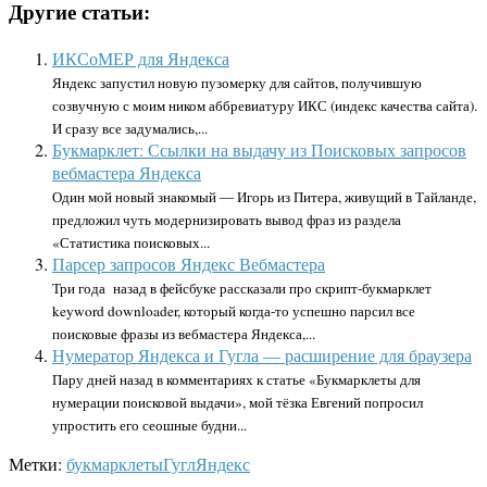
Другие статьи:
ИКСоМЕР для Яндекса
Яндекс запустил новую пузомерку для сайтов, получившую
созвучную с моим ником аббревиатуру ИКС (индекс качества сайта).
И сразу все задумались,...
Букмарклет: Ссылки на выдачу из Поисковых запросов
вебмастера Яндекса
Один мой новый знакомый — Игорь из Питера, живущий в Тайланде,
предложил чуть модернизировать вывод фраз из раздела
«Статистика поисковых...
Парсер запросов Яндекс Вебмастера
Три года назад в фейсбуке рассказали про скрипт-букмарклет
keyword downloader, который когда-то успешно парсил все
поисковые фразы из вебмастера Яндекса,...
Нумератор Яндекса и Гугла — расширение для браузера
Пару дней назад в комментариях к статье «Букмарклеты для
нумерации поисковой выдачи», мой тёзка Евгений попросил
упростить его сеошные будни...
Метки:
букмарклеты
Гугл
Яндекс