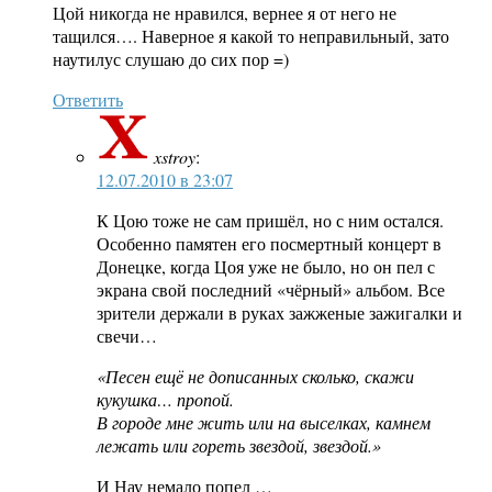
Цой никогда не нравился, вернее я от него не
тащился…. Наверное я какой то неправильный, зато
наутилус слушаю до сих пор =)
Ответить
xstroy
:
12.07.2010 в 23:07
К Цою тоже не сам пришёл, но с ним остался.
Особенно памятен его посмертный концерт в
Донецке, когда Цоя уже не было, но он пел с
экрана свой последний «чёрный» альбом. Все
зрители держали в руках зажженые зажигалки и
свечи…
«Песен ещё не дописанных сколько, скажи
кукушка… пропой.
В городе мне жить или на выселках, камнем
лежать или гореть звездой, звездой.»
И Нау немало попел …