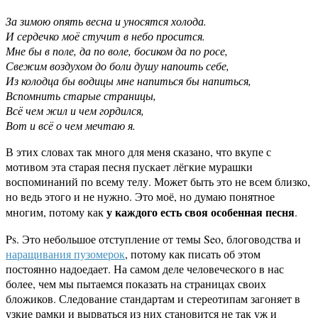
За зимою опять весна и уносятся холода.
И сердечко моё стучит в небо просится.
Мне бы в поле, да по воле, босиком да по росе,
Свежим воздухом до боли душу напоить себе,
Из колодца бы водицы мне напиться бы напиться,
Вспомнить старые страницы,
Всё чем жил и чем гордился,
Вот и всё о чем мечтаю я.
В этих словах так много для меня сказано, что вкупе с
мотивом эта старая песня пускает лёгкие мурашки
воспоминаний по всему телу. Может быть это не всем близко,
но ведь этого и не нужно. Это моё, но думаю понятное
у каждого есть своя особенная песня
многим, потому как
.
Ps. Это небольшое отступление от темы Seo, блоговодства и
наращивания пузомерок
, потому как писать об этом
постоянно надоедает. На самом деле человеческого в нас
более, чем мы пытаемся показать на страницах своих
бложиков. Следование стандартам и стереотипам загоняет в
узкие рамки и вырваться из них становится не так уж и