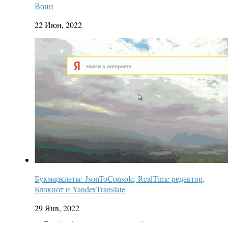
Воин
22 Июн, 2022
Букмарклеты: JsonToConsole, RealTime редактор,
Блокнот и YandexTranslate
29 Янв, 2022