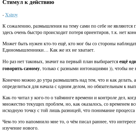
Стимул к действию
-
Xstroy
К сожалению, размышления на тему сами по себе не являются 
здесь очень быстро происходит потеря ориентиров, т.к. нет кон
Может быть нужен кто-то ещё, кто мог бы со стороны наблюдать
Единомышленники… Как же их не хватает.
ещё од
Но раз нет таковых, значит на первый план выбирается
говорить самому
, только с разными интонациями )), чтобы не 
Конечно можно до утра размышлять над тем, что и как делать,
определиться для начала с одним делом, но обязательным к вы
Как-то читал у кого-то о тайминге времени и контроле дел, ко
множество текущих проблем, но, как оказалось, со временем в
исходную точку с той лишь разницей, что понимание процесса 
Чем-то это напомнило мне то, о чём писал раннее, что интер
изучение нового.