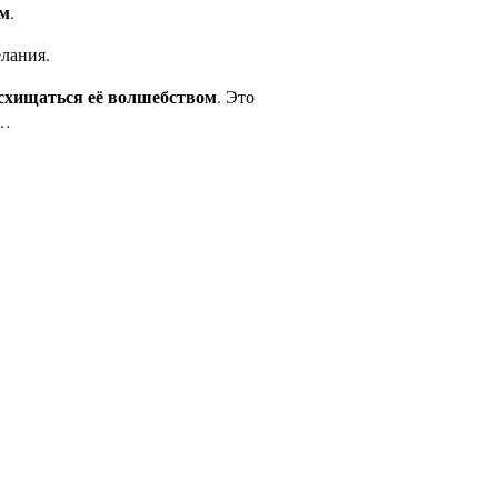
ем
.
елания.
восхищаться её волшебством
. Это
ь…