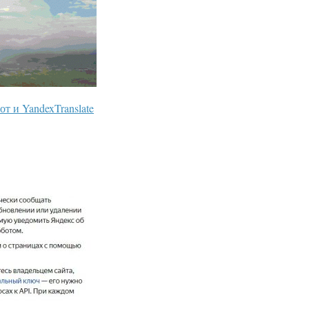
т и YandexTranslate