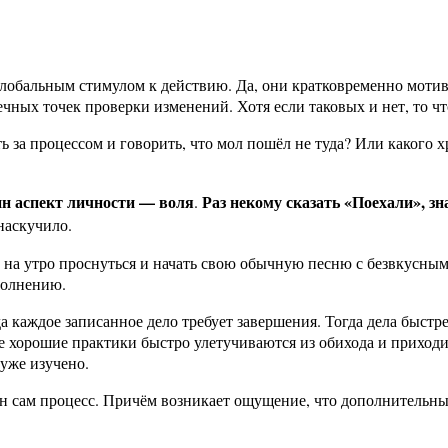
глобальным стимулом к действию. Да, они кратковременно мотив
ечных точек проверки изменений. Хотя если таковых и нет, то что
 за процессом и говорить, что мол пошёл не туда? Или какого хр
ин аспект личности — воля
Раз некому сказать «Поехали», з
.
наскучило.
 а на утро проснуться и начать свою обычную песню с безвкусн
полнению.
гда каждое записанное дело требует завершения. Тогда дела быст
се хорошие практики быстро улетучиваются из обихода и приходи
уже изучено.
есен сам процесс. Причём возникает ощущение, что дополнитель