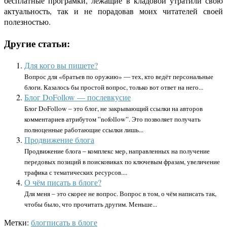
бесплатные програмки, лежащие в кладовой утратили свою
актуальность, так и не порадовав моих читателей своей
полезностью.
Другие статьи:
Для кого вы пишете?
Вопрос для «братьев по оружию» — тех, кто ведёт персональные
блоги. Казалось бы простой вопрос, только вот ответ на него...
Блог DoFollow — послевкусие
Блог DoFollow – это блог, не закрывающий ссылки на авторов
комментариев атрибутом ”nofollow”. Это позволяет получать
полноценные работающие ссылки лишь...
Продвижение блога
Продвижение блога – комплекс мер, направленных на получение
передовых позиций в поисковиках по ключевым фразам, увеличение
трафика с тематических ресурсов....
О чём писать в блоге?
Для меня – это скорее не вопрос. Вопрос в том, о чём написать так,
чтобы было, что прочитать другим. Меньше...
Метки:
блог
писать в блоге