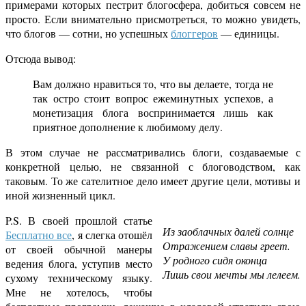
примерами которых пестрит блогосфера, добиться совсем не
просто. Если внимательно присмотреться, то можно увидеть,
что блогов — сотни, но успешных
блоггеров
— единицы.
Отсюда вывод:
Вам должно нравиться то, что вы делаете, тогда не
так остро стоит вопрос ежеминутных успехов, а
монетизация блога воспринимается лишь как
приятное дополнение к любимому делу.
В этом случае не рассматривались блоги, создаваемые с
конкретной целью, не связанной с блоговодством, как
таковым. То же сателитное дело имеет другие цели, мотивы и
иной жизненный цикл.
P.S. В своей прошлой статье
Из заоблачных далей солнце
Бесплатно все
, я слегка отошёл
Отражением славы греет.
от своей обычной манеры
У родного сидя оконца
ведения блога, уступив место
Лишь свои мечты мы лелеем.
сухому техническому языку.
Мне не хотелось, чтобы