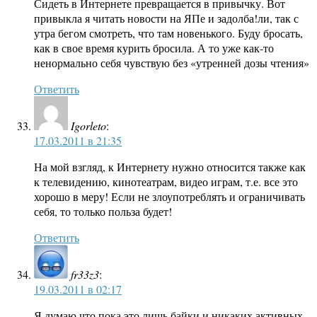
Сидеть в Интернете превращается в привычку. Вот
привыкла я читать новости на ЯПе и задолба!ли, так с
утра бегом смотреть, что там новенького. Буду бросать,
как в свое время курить бросила. А то уже как-то
ненормально себя чувствую без «утренней дозы чтения»
Ответить
Igorleto
:
17.03.2011 в 21:35
На мой взгляд, к Интернету нужно относится также как
к телевидению, кинотеатрам, видео играм, т.е. все это
хорошо в меру! Если не злоупотреблять и ограничивать
себя, то только польза будет!
Ответить
fr33z3
:
19.03.2011 в 02:17
Я думаю что пока это лишь байки и никаких активных