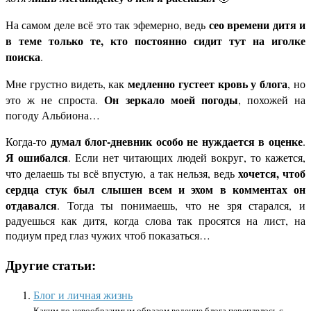
сео времени дитя и
На самом деле всё это так эфемерно, ведь
в теме только те, кто постоянно сидит тут на иголке
поиска
.
медленно густеет кровь у блога
Мне грустно видеть, как
, но
Он зеркало моей погоды
это ж не спроста.
, похожей на
погоду Альбиона…
думал блог-дневник особо не нуждается в оценке
Когда-то
.
Я ошибался
. Если нет читающих людей вокруг, то кажется,
хочется, чтоб
что делаешь ты всё впустую, а так нельзя, ведь
сердца стук был слышен всем и эхом в комментах он
отдавался
. Тогда ты понимаешь, что не зря старался, и
радуешься как дитя, когда слова так просятся на лист, на
подиум пред глаз чужих чтоб показаться…
Другие статьи:
Блог и личная жизнь
Каким-то невообразимым образом ведение блога переплелось с