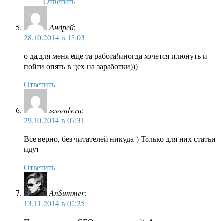
Ответить
Андрей
:
28.10.2014 в 13:03
о да,для меня еще та работа!иногда хочется плюнуть и
пойти опять в цех на заработки)))
Ответить
seoonly.ru
:
29.10.2014 в 07:31
Все верно, без читателей никуда-) Только для них статьи
идут
Ответить
AnSummer
:
13.11.2014 в 02:25