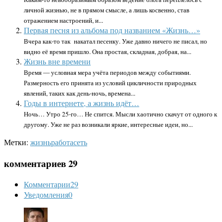
личной жизнью, не в прямом смысле, а лишь косвенно, став
отражением настроений, и...
Первая песня из альбома под названием «Жизнь…»
Вчера как-то так накатал песенку. Уже давно ничего не писал, но
видно её время пришло. Она простая, складная, добрая, на...
Жизнь вне времени
Время — условная мера учёта периодов между событиями.
Размерность его принята из условий цикличности природных
явлений, таких как день-ночь, времена...
Годы в интернете, а жизнь идёт…
Ночь… Утро 25-го… Не спится. Мысли хаотично скачут от одного к
другому. Уже не раз возникали яркие, интересные идеи, но...
Метки:
жизнь
работа
сеть
комментариев 29
Комментарии
29
Уведомления
0