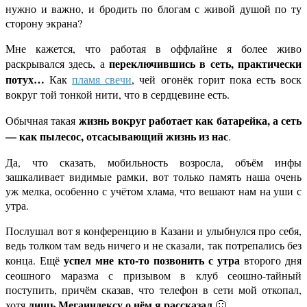
нужно и важно, и бродить по блогам с живой душой по ту
сторону экрана?
Мне кажется, что работая в оффлайне я более живо
переключившись в сеть, практически
раскрывался здесь, а
потух…
Как
пламя свечи
, чей огонёк горит пока есть воск
вокруг той тонкой нити, что в сердцевине есть.
жизнь вокруг работает как батарейка, а сеть
Обычная такая
— как пылесос, отсасывающий жизнь из нас
.
Да, что сказать, мобильность возросла, объём инфы
зашкаливает видимые рамки, вот только память наша очень
уж мелка, особенно с учётом хлама, что вешают нам на уши с
утра.
Послушал вот я конференцию в Казани и улыбнулся про себя,
ведь толком там ведь ничего и не сказали, так потрепались без
успел мне кто-то позвонить с утра
конца. Ещё
второго дня
сеошного маразма с призывом в клуб сеошно-тайный
поступить, причём сказав, что телефон в сети мой откопал,
лишь Мегаиндексу о нём я рассказал
хотя
🙂