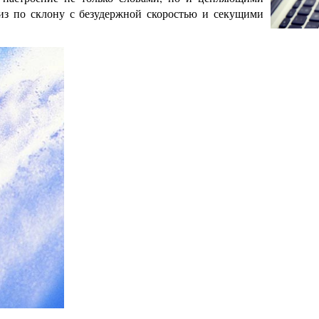
низ по склону с безудержной скоростью и секущими