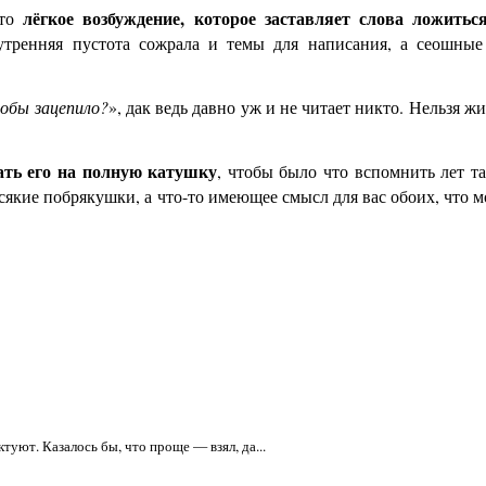
лёгкое возбуждение, которое заставляет слова ложитьс
-то
внутренняя пустота сожрала и темы для написания, а сеошны
обы зацепило?
», дак ведь давно уж и не читает никто. Нельзя ж
ать его на полную катушку
, чтобы было что вспомнить лет т
всякие побрякушки, а что-то имеющее смысл для вас обоих, что 
туют. Казалось бы, что проще — взял, да...