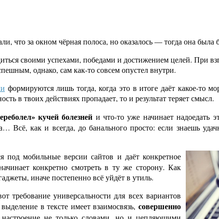
ли, что за окном чёрная полоса, но оказалось — тогда она была
рдиться своими успехами, победами и достижением целей. При вз
пешным, однако, сам как-то совсем опустел внутри.
чи
формируются лишь тогда, когда это в итоге даёт какое-то мо
сть в твоих действиях пропадает, то и результат теряет смысл.
переболел» кучей болезней
и что-то уже начинает надоедать э
та… Всё, как и всегда, до банального просто: если знаешь уда
ся под мобильные версии сайтов и даёт конкретное
ачинает конкретно смотреть в ту же сторону. Как
аджеты, иначе постепенно всё уйдёт в утиль.
 вот требование универсальности для всех вариантов
совершенно
и выделение в тексте имеет взаимосвязь,
ё настроение не только словами, но и цепляющими