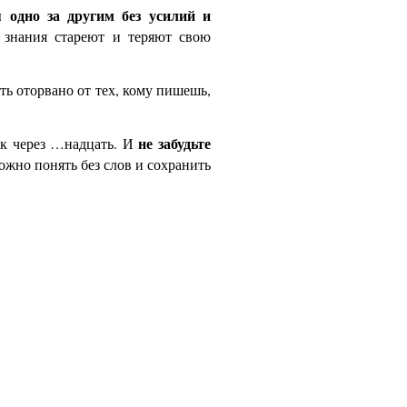
я одно за другим без усилий и
е знания стареют и теряют свою
ить оторвано от тех, кому пишешь,
не забудьте
ак через …надцать. И
можно понять без слов и сохранить