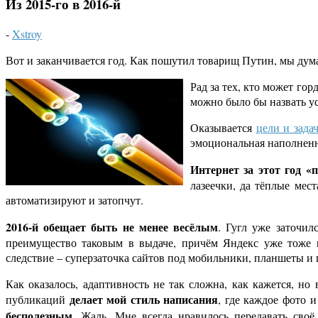
Из 2015-го в 2016-й
-
Xstroy
Вот и заканчивается год. Как пошутил товарищ Путин, мы дума
Рад за тех, кто может го
можно было бы назвать ус
Оказывается
цели и зада
эмоциональная наполненно
Интернет за этот год «
лазеечки, да тёплые мес
автоматизируют и затопчут.
2016-й обещает быть не менее весёлым
. Гугл уже заточил
преимущество таковым в выдаче, причём Яндекс уже тоже н
следствие – суперзаточка сайтов под мобильники, планшеты и г
Как оказалось, адаптивность не так сложна, как кажется, но
делает мой стиль написания
публикаций
, где каждое фото 
бесполезным
. Жаль. Мне всегда нравилось передавать сво