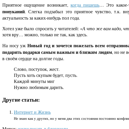
Приятное ощущение возникает,
когда пишешь
… Это какое
понуканий
. Слегка подзабыл это приятное чувство, т.к. 
актуальность за каких-нибудь пол года.
Хотел уже было спросить у читателей: «
А что же вам надо, чт
хотя вру… можно, только не так, как здесь.
Новый год и хочется пожелать всем отпразнов
На носу уж
подарить подарки самым важным и близким людям
, но не 
в своём сердце на долгие годы.
Слово, поступок, жест.
Пусть хоть скупым будет, пусть.
Каждой минуты миг
Нужно любимым дарить.
Другие статьи:
Интернет и Жизнь
Не знаю как у других, но у меня два этих состояния постоянно конфлик
Метки:
жизнь
писать в блоге
цели