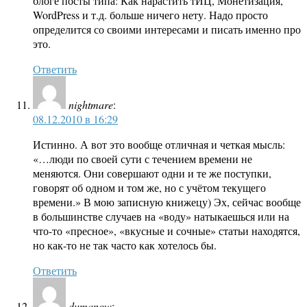
блоге посты типа: Как нарастить тИЦ, Монетизация,
WordPress и т.д. больше ничего нету. Надо просто
определится со своими интересами и писать именно про
это.
Ответить
nightmare
:
08.12.2010 в 16:29
Истинно. А вот это вообще отличная и четкая мысль:
«…люди по своей сути с течением времени не
меняются. Они совершают одни и те же поступки,
говорят об одном и том же, но с учётом текущего
времени.» В мою записную книжецу) Эх, сейчас вообще
в большинстве случаев на «воду» натыкаешься или на
что-то «пресное», «вкусные и сочные» статьи находятся,
но как-то не так часто как хотелось бы.
Ответить
dumanow
: