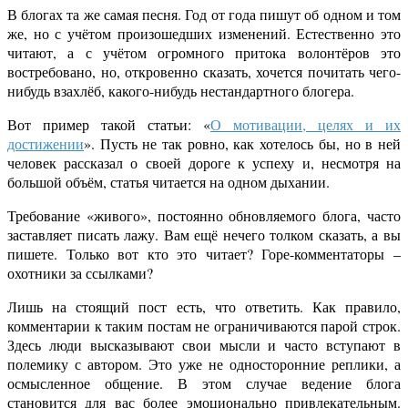
В блогах та же самая песня. Год от года пишут об одном и том
же, но с учётом произошедших изменений. Естественно это
читают, а с учётом огромного притока волонтёров это
востребовано, но, откровенно сказать, хочется почитать чего-
нибудь взахлёб, какого-нибудь нестандартного блогера.
Вот пример такой статьи: «
О мотивации, целях и их
достижении
». Пусть не так ровно, как хотелось бы, но в ней
человек рассказал о своей дороге к успеху и, несмотря на
большой объём, статья читается на одном дыхании.
Требование «живого», постоянно обновляемого блога, часто
заставляет писать лажу. Вам ещё нечего толком сказать, а вы
пишете. Только вот кто это читает? Горе-комментаторы –
охотники за ссылками?
Лишь на стоящий пост есть, что ответить. Как правило,
комментарии к таким постам не ограничиваются парой строк.
Здесь люди высказывают свои мысли и часто вступают в
полемику с автором. Это уже не односторонние реплики, а
осмысленное общение. В этом случае ведение блога
становится для вас более эмоционально привлекательным.