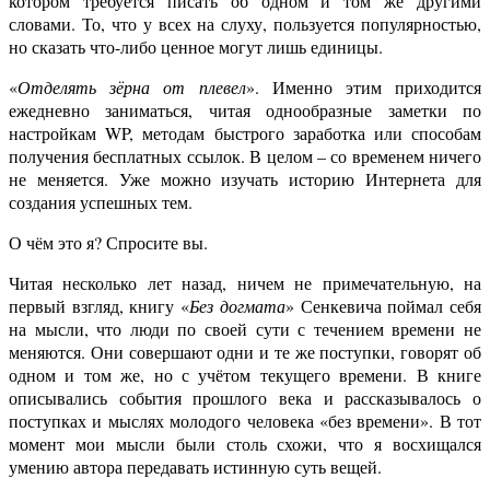
котором требуется писать об одном и том же другими
словами. То, что у всех на слуху, пользуется популярностью,
но сказать что-либо ценное могут лишь единицы.
«
Отделять зёрна от плевел
». Именно этим приходится
ежедневно заниматься, читая однообразные заметки по
настройкам WP, методам быстрого заработка или способам
получения бесплатных ссылок. В целом – со временем ничего
не меняется. Уже можно изучать историю Интернета для
создания успешных тем.
О чём это я? Спросите вы.
Читая несколько лет назад, ничем не примечательную, на
первый взгляд, книгу «
Без догмата
» Сенкевича поймал себя
на мысли, что люди по своей сути с течением времени не
меняются. Они совершают одни и те же поступки, говорят об
одном и том же, но с учётом текущего времени. В книге
описывались события прошлого века и рассказывалось о
поступках и мыслях молодого человека «без времени». В тот
момент мои мысли были столь схожи, что я восхищался
умению автора передавать истинную суть вещей.