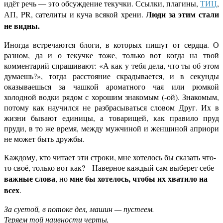
идёт речь — это обсуждение текучки. Ссылки, плагины,
ТИЦ
,
Люди за этим стали
АП, PR, сателиты и куча всякой хрени.
не видны.
Иногда встречаются блоги, в которых пишут от сердца. О
разном, да и о текучке тоже, только вот когда на твой
комментарий спрашивают: «А как у тебя дела, что ты об этом
думаешь?», тогда расстояние скрадывается, и в секунды
оказываешься за чашкой ароматного чая или рюмкой
холодной водки рядом с хорошим знакомым (-ой). Знакомым,
потому как научился не разбрасываться словом Друг. Их в
жизни бывают единицы, а товарищей, как правило пруд
пруди, в то же время, между мужчиной и женщиной априори
не может быть дружбы.
Каждому, кто читает эти строки, мне хотелось бы сказать что-
то своё, только вот как? Наверное каждый сам выберет себе
важные слова
мне бы хотелось, чтобы их хватило на
, но
всех
.
За суетой, в потоке дел, машин — пустеем.
Теряем той наивности черты,