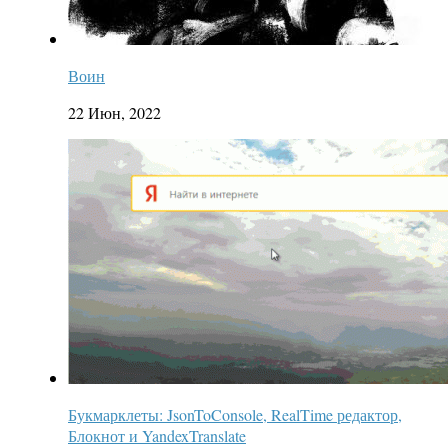
Воин
22 Июн, 2022
Букмарклеты: JsonToConsole, RealTime редактор,
Блокнот и YandexTranslate