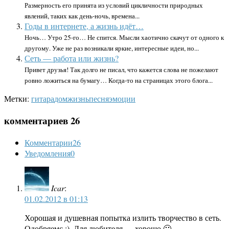
Размерность его принята из условий цикличности природных
явлений, таких как день-ночь, времена...
Годы в интернете, а жизнь идёт…
Ночь… Утро 25-го… Не спится. Мысли хаотично скачут от одного к
другому. Уже не раз возникали яркие, интересные идеи, но...
Сеть — работа или жизнь?
Привет друзья! Так долго не писал, что кажется слова не пожелают
ровно ложиться на бумагу… Когда-то на страницах этого блога...
Метки:
гитара
дом
жизнь
песня
эмоции
комментариев 26
Комментарии
26
Уведомления
0
Icar
:
01.02.2012 в 01:13
Хорошая и душевная попытка излить творчество в сеть.
Одобряемс :). Для любителя — хорошо 🙂