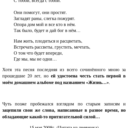
С тобой, всегда с тобой.
Они помогут, они простят.
Загладят раны, слегка пожурят.
Опора дом мой и все кто в нём.
Так было, будет и дай бог в нём…
Нам жить, плодиться и расцветать,
Встречать рассветы, грустить, мечтать,
О том что будет впереди,
Где мы, мы не одни…
Хотя эта песня последняя из всего сочинённого мною за
ей удостоена честь стать первой в
прошедшие 20 лет, но
моём домашнем альбоме под названием «Жизнь…»
.
Чуть позже пробежался взглядом по старым записям и
зацепили свои же слова, написанные в разное время, но
обладающие какой-то притягательной силой…
15 мая 2008г. (Цитата из дневника)