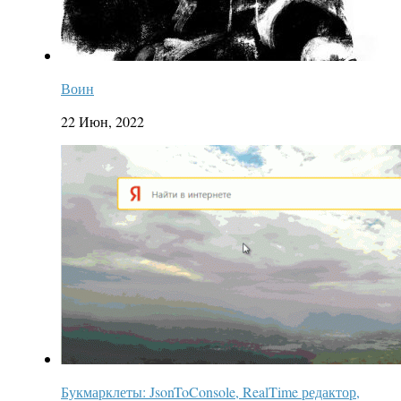
Воин
22 Июн, 2022
Букмарклеты: JsonToConsole, RealTime редактор,