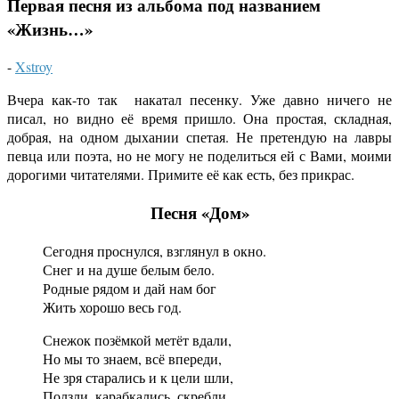
Первая песня из альбома под названием
«Жизнь…»
-
Xstroy
Вчера как-то так накатал песенку. Уже давно ничего не
писал, но видно её время пришло. Она простая, складная,
добрая, на одном дыхании спетая. Не претендую на лавры
певца или поэта, но не могу не поделиться ей с Вами, моими
дорогими читателями. Примите её как есть, без прикрас.
Песня «Дом»
Сегодня проснулся, взглянул в окно.
Снег и на душе белым бело.
Родные рядом и дай нам бог
Жить хорошо весь год.
Снежок позёмкой метёт вдали,
Но мы то знаем, всё впереди,
Не зря старались и к цели шли,
Ползли, карабкались, скребли.