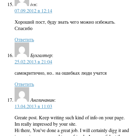
ivn
:
07.09.2012 в 12:14
Хороший пост, буду знать чего можно избежать.
Спасибо
Ответить
Бухгалтер
:
25.02.2013 в 21:04
самокритично, но.. на ошибках люди учатся
Ответить
Англичанин
:
13.04.2013 в 11:03
Greate post. Keep writing such kind of info on your page.
Im really impressed by your site.
Hi there, You’ve done a great job. I will certainly digg it and