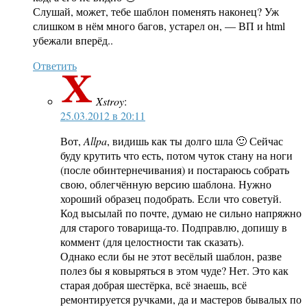
Слушай, может, тебе шаблон поменять наконец? Уж
слишком в нём много багов, устарел он, — ВП и html
убежали вперёд..
Ответить
Xstroy
:
25.03.2012 в 20:11
Вот,
Allpa
, видишь как ты долго шла 🙂 Сейчас
буду крутить что есть, потом чуток стану на ноги
(после обинтернечивания) и постараюсь собрать
свою, облегчённую версию шаблона. Нужно
хороший образец подобрать. Если что советуй.
Код высылай по почте, думаю не сильно напряжно
для старого товарища-то. Подправлю, допишу в
коммент (для целостности так сказать).
Однако если бы не этот весёлый шаблон, разве
полез бы я ковыряться в этом чуде? Нет. Это как
старая добрая шестёрка, всё знаешь, всё
ремонтируется ручками, да и мастеров бывалых по