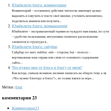
Юзабилити блога: комментарии
Комментарий – осознанное действие читателя, имеющее целью:
выразить и озвучить в тексте своё мнение, уточнить непонятное,
поделиться знанием или получить...
Юзабилити блога: размышления
Юзабилити – экстравагантный термин из чуждого нам языка, по сути
– удобство пользования, интуитивно понятное расположение
элементов и структура в...
Юзабилити блога: сайдбар
Сайдбар (от англ. sidebar: side – сторона, bar – полоса) –
вертикальная зона справа или слева от основного содержания
сайта,...
Что нужно мне от блога и блогу от меня?
Как всегда, сначала возникло желание написать на общую тему а-ля
«Что нужно блоггеру и блогу?», но только взялся за перо...
Метки:
блог
комментария 23
Комментарии
23