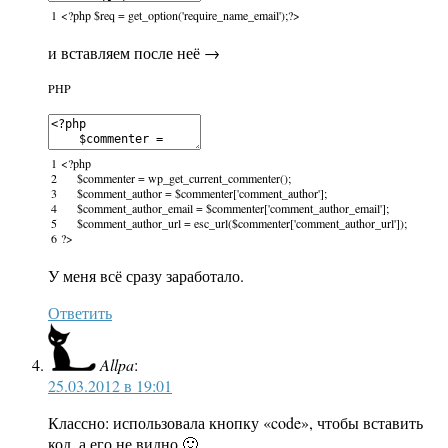
1
<?php
$req
=
get_option
(
'require_name_email'
)
;
?>
и вставляем после неё →
PHP
1
<?php
2
$commenter
=
wp_get_current_commenter
(
)
;
3
$comment_author
=
$commenter
[
'comment_author'
]
;
4
$comment_author_email
=
$commenter
[
'comment_author_email'
]
;
5
$comment_author_url
=
esc_url
(
$commenter
[
'comment_author_url'
]
)
;
6
?>
У меня всё сразу заработало.
Ответить
Allpa
:
25.03.2012 в 19:01
Классно: использовала кнопку «code», чтобы вставить
код, а его не видно 🙂