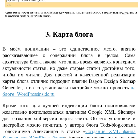
3. Карта блога
В моём понимании – это единственное место, внятно
рассказывающее о содержании блога в целом. Сама
архитектура блога такова, что лишь время является критерием
актуальности статьи, но даже старые статьи достойны того,
чтобы их читали. Для простой и качественной реализации
карты блога отлично подходит плагин Dagon Design Sitemap
Generator, а о его установке и настройке можно прочесть
на
блоге WordPressinside.ru
Кроме того, для лучшей индексации блога поисковиками
желательно воспользоваться плагином Google XML Sitemaps
для создания xml-версии карты сайта. Об его установке и
настройке можно почитать у автора блога Tods-blog.com.ua
Тодосийчука Александра в статье «
Создание XML файла
Sitemap для WordPress блога
» (статья не новая, но с тех пор