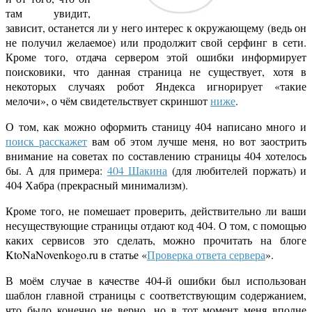
там увидит,
зависит, останется ли у него интерес к окружающему (ведь он
не получил желаемое) или продолжит свой серфинг в сети.
Кроме того, отдача сервером этой ошибки информирует
поисковики, что данная страница не существует, хотя в
некоторых случаях робот Яндекса игнорирует «такие
мелочи», о чём свидетельствует скриншот
ниже
.
О том, как можно оформить станицу 404 написано много и
поиск расскажет
вам об этом лучше меня, но вот заострить
внимание на советах по составлению страницы 404 хотелось
бы. А для примера:
404 Шакина
(для любителей поржать) и
404 Хабра (прекрасный минимализм).
Кроме того, не помешает проверить, действительно ли ваши
несуществующие страницы отдают код 404. О том, с помощью
каких сервисов это сделать, можно прочитать на блоге
KtoNaNovenkogo.ru в статье «
Проверка ответа сервера
».
В моём случае в качестве 404-й ошибки был использован
шаблон главной страницы с соответствующим содержанием,
что было конечно не верно, но в тот момент меня вполне