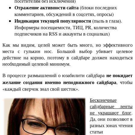
посетителям без исключения)
Отражение активности сайта
(блоки последних
комментариев, обсуждений в соцсетях, опросы)
Индикация текущей популярности
(пыль в глаза).
Информеры посещаемости, ТИЦ, PR, количества
подписчиков на RSS и аккаунты в социалках)
Как мы видим, целей может быть много, но эффективного
места с гулькин нос. Большой выбор убивает целевое
действие на корню, поэтому в сайдбаре должен находиться
необходимый целевой минимум.
не покидает
В процессе размышлений о юзабилити сайдбара
желание создания именно неподвижного сайдбара
, чтобы
«каждый сверчок знал свой шесток».
Бесконечные
сайдбарные ленты
не украшают блог
.
Да, они позволяют в
разных зонах чтения
статьи