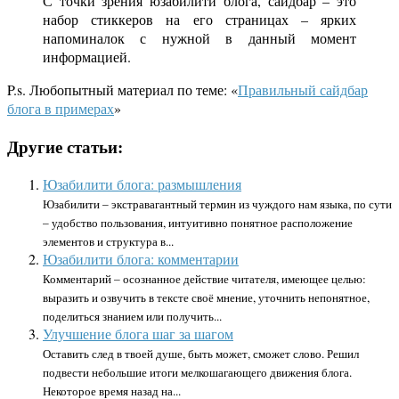
С точки зрения юзабилити блога, сайдбар – это
набор стиккеров на его страницах – ярких
напоминалок с нужной в данный момент
информацией.
P.s. Любопытный материал по теме: «
Правильный сайдбар
блога в примерах
»
Другие статьи:
Юзабилити блога: размышления
Юзабилити – экстравагантный термин из чуждого нам языка, по сути
– удобство пользования, интуитивно понятное расположение
элементов и структура в...
Юзабилити блога: комментарии
Комментарий – осознанное действие читателя, имеющее целью:
выразить и озвучить в тексте своё мнение, уточнить непонятное,
поделиться знанием или получить...
Улучшение блога шаг за шагом
Оставить след в твоей душе, быть может, сможет слово. Решил
подвести небольшие итоги мелкошагающего движения блога.
Некоторое время назад на...