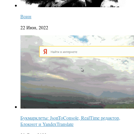
Воин
22 Июн, 2022
Букмарклеты: JsonToConsole, RealTime редактор,
Блокнот и YandexTranslate