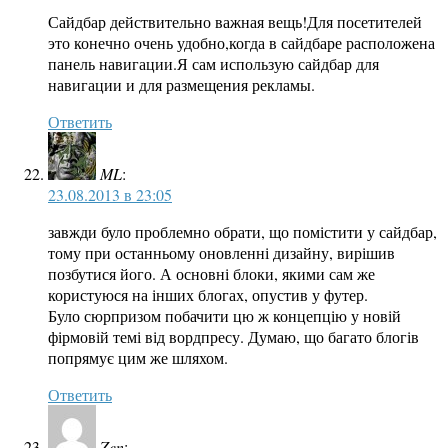
Сайдбар действительно важная вещь!Для посетителей
это конечно очень удобно,когда в сайдбаре расположена
панель навигации.Я сам использую сайдбар для
навигации и для размещения рекламы.
Ответить
ML
:
23.08.2013 в 23:05
завжди було проблемно обрати, що помістити у сайдбар,
тому при останньому оновленні дизайну, вирішив
позбутися його. А основні блоки, якими сам же
користуюся на інших блогах, опустив у футер.
Було сюрпризом побачити цю ж концепцію у новій
фірмовій темі від вордпресу. Думаю, що багато блогів
попрямує цим же шляхом.
Ответить
Zen
: