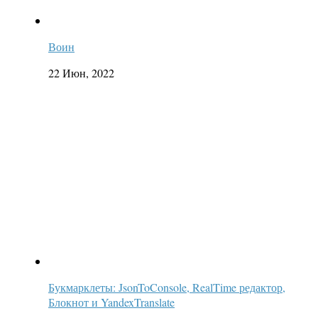
Воин
22 Июн, 2022
Букмарклеты: JsonToConsole, RealTime редактор,
Блокнот и YandexTranslate