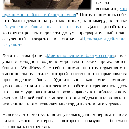
начала
вспомнить,
что
нужно мне от блога и блогу от меня
? Потом напомнить себе,
что было сделано на разных этапах, к примеру, в статье
«
Улучшение блога шаг за шагом
». Далее доработать,
конкретизировать и довести до ума предварительный план,
озвученный когда-то в статье «
Цель-задачи-действие-
результат
».
Хотя на этом фоне «
Моё отношение к блогу сегодня
», как
ушат с холодной водой в море технических премудростей
блога на WordPress. Сам себе напоминаю о том вдумчивом и
эмоциональном стиле, который постепенно сформировался
при ведении блога. Удивительно, как мои эмоции,
умозаключения и практические наработки переплелись здесь
и с каким удовольствием я возвращаюсь к наиболее ярким
статьям. Их всё ещё не много, но
они обдуманные, живые и
искренние
, и
это позволяет мне гордиться тем, что я делаю
.
Надеюсь, что мои усилия лягут благодатным зерном в поле
читательского интереса, который обязуюсь бережно
взращивать и укреплять.